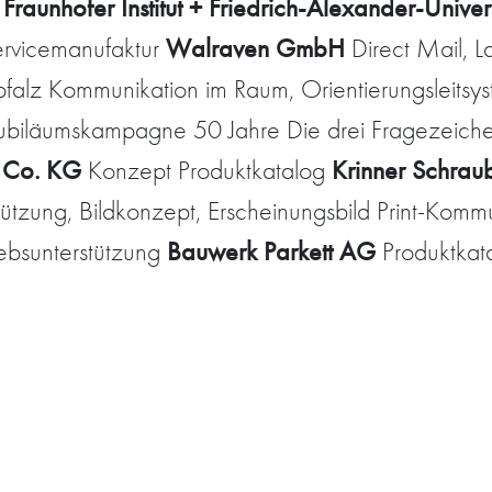
Fraunhofer Institut + Friedrich-Alexander-Unive
n
Walraven GmbH
ervicemanufaktur
Direct Mail, 
falz Kommunikation im Raum, Orientierungsleitsy
 Jubiläumskampagne 50 Jahre Die drei Fragezeic
 Co. KG
Krinner Schra
Konzept Produktkatalog
tzung, Bildkonzept, Erscheinungsbild Print-Komm
Bauwerk
Parkett AG
iebsunterstützung
Produktkat