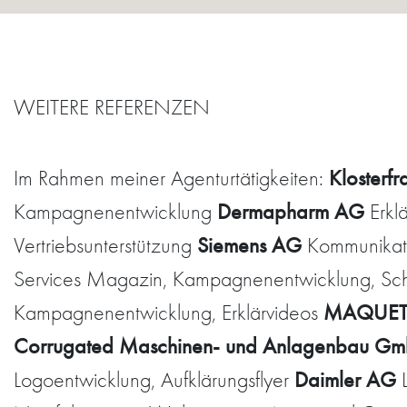
WEITERE REFERENZEN
Klosterf
Im Rahmen meiner Agenturtätigkeiten:
Dermapharm AG
Kampagnenentwicklung
Erkl
Siemens AG
Vertriebsunterstützung
Kommunikatio
Services Magazin, Kampagnenentwicklung, Schul
MAQUET
Kampagnenentwicklung, Erklärvideos
Corrugated Maschinen- und Anlagenbau G
Daimler AG
Logoentwicklung, Aufklärungsflyer
L