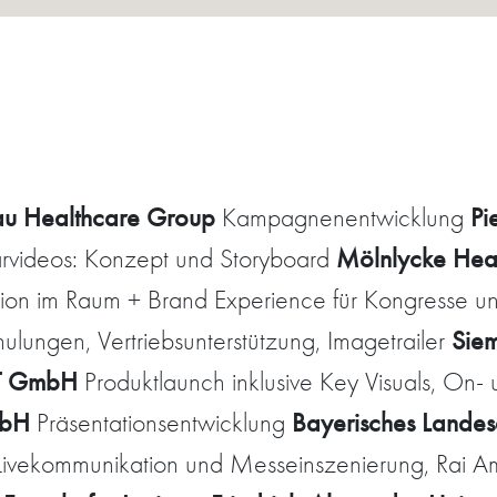
rau Healthcare Group
Pi
Kampagnenentwicklung
Mölnlycke Hea
ärvideos: Konzept und Storyboard
n im Raum + Brand Experience für Kongresse und 
Sie
ungen, Vertriebsunterstützung, Imagetrailer
 GmbH
Produktlaunch inklusive Key Visuals, O
mbH
Bayerisches Landesa
Präsentationsentwicklung
ivekommunikation und Messeinszenierung, Rai A