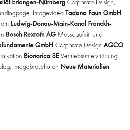
rsität Erlangen-Nürnberg
Corporate Design,
Tadano Faun GmbH
Landingpage, Imagevideo
Ludwig-Donau-Main-Kanal Franckh-
stem
Bosch Rexroth AG
hen
Messeauftritt und
ubfundamente GmbH
AGCO
Corporate Design
Bionorica SE
unikation
Vertriebsunterstützung,
Neue Materialien
alog, Imagebroschüren